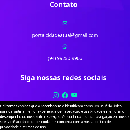
Contato
portalcidadeatual@gmail.com
(94) 99250-9966
Siga nossas redes sociais
Utilizamos cookies que o reconhecem e identificam como um usuário único,
para garantir a melhor experiência de navegação e usabilidade e melhorar o
desempenho do nosso site e serviços. Ao continuar com a navegação em nosso
site, você aceita o uso de cookies e concorda com a nossa política de
Portal Cidade Atual. Desenvolvido por
Sitex
. Todos
privacidade e termos de uso.