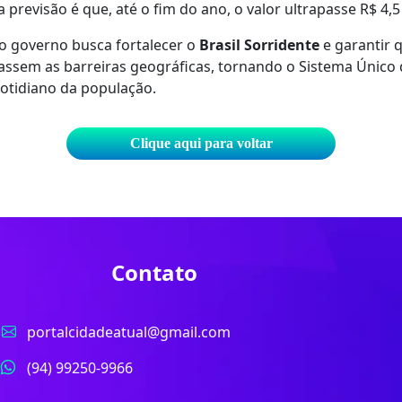
 a previsão é que, até o fim do ano, o valor ultrapasse R$ 4,5
o governo busca fortalecer o
Brasil Sorridente
e garantir 
assem as barreiras geográficas, tornando o Sistema Único
otidiano da população.
Clique aqui para voltar
Contato
portalcidadeatual@gmail.com
(94) 99250-9966