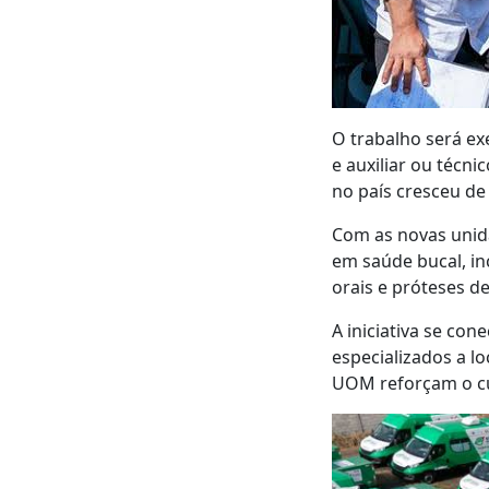
O trabalho será ex
e auxiliar ou técn
no país cresceu de
Com as novas unida
em saúde bucal, in
orais e próteses de
A iniciativa se co
especializados a l
UOM reforçam o cui