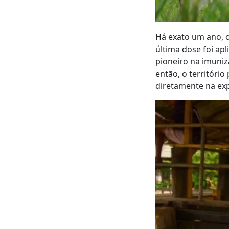
Há exato um ano, o
última dose foi ap
pioneiro na imuni
então, o territóri
diretamente na exp