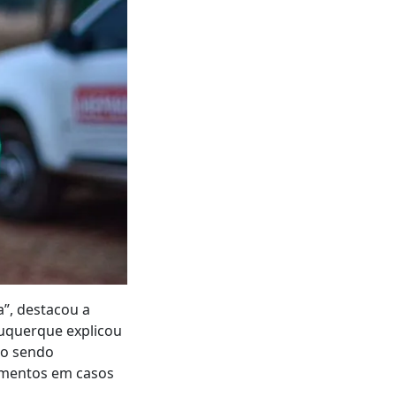
”, destacou a
buquerque explicou
ão sendo
imentos em casos