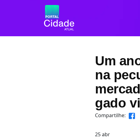
Um ano 
na pec
mercad
gado v
Compartilhe:
25
abr