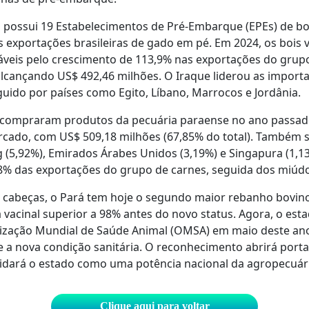
 possui 19 Estabelecimentos de Pré-Embarque (EPEs) de bov
 exportações brasileiras de gado em pé. Em 2024, os bois 
áveis pelo crescimento de 113,9% nas exportações do grupo
alcançando US$ 492,46 milhões. O Iraque liderou as impor
guido por países como Egito, Líbano, Marrocos e Jordânia.
es compraram produtos da pecuária paraense no ano passad
cado, com US$ 509,18 milhões (67,85% do total). Também s
 (5,92%), Emirados Árabes Unidos (3,19%) e Singapura (1,13
8% das exportações do grupo de carnes, seguida dos miúdo
 cabeças, o Pará tem hoje o segundo maior rebanho bovino
vacinal superior a 98% antes do novo status. Agora, o est
zação Mundial de Saúde Animal (OMSA) em maio deste ano, 
 a nova condição sanitária. O reconhecimento abrirá port
idará o estado como uma potência nacional da agropecuári
Clique aqui para voltar