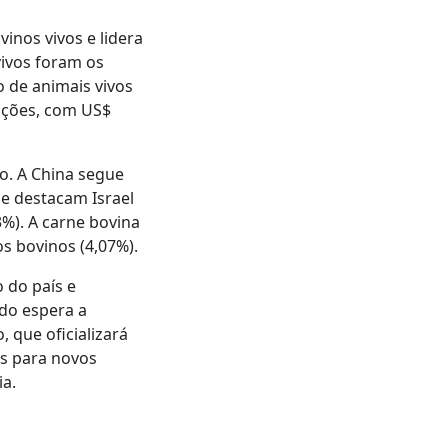
inos vivos e lidera
vivos foram os
 de animais vivos
tações, com US$
o. A China segue
e destacam Israel
%). A carne bovina
s bovinos (4,07%).
 do país e
ado espera a
que oficializará
as para novos
a.