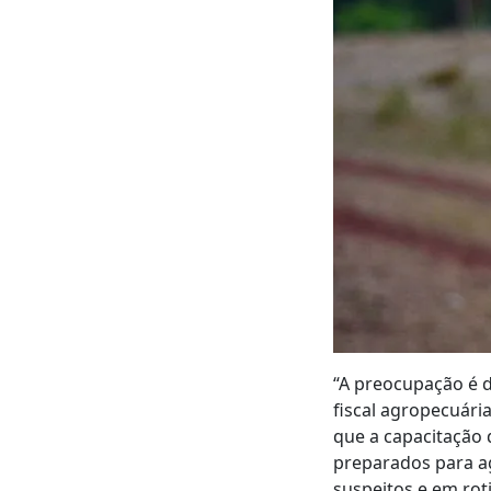
“A preocupação é 
fiscal agropecuári
que a capacitação 
preparados para a
suspeitos e em rot