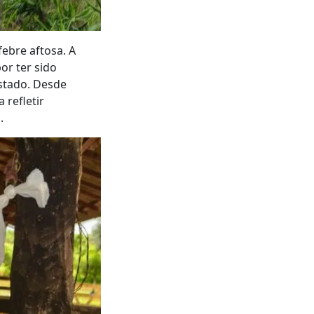
febre aftosa. A
or ter sido
stado. Desde
 refletir
.