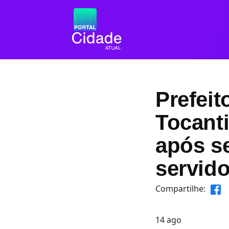
Prefeit
Tocant
após se
servido
Compartilhe:
14
ago