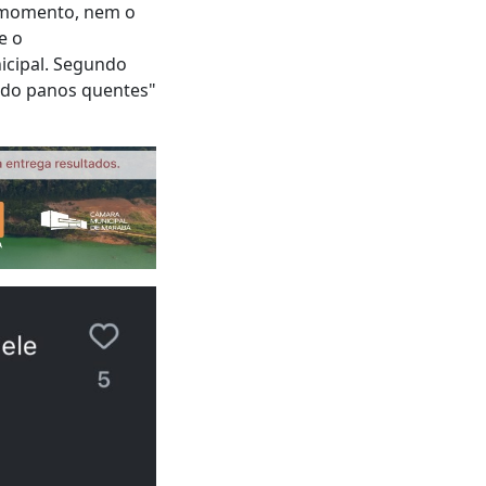
o momento, nem o
e o
icipal. Segundo
cado panos quentes"