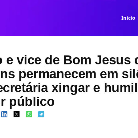
Início
o e vice de Bom Jesus 
ins permanecem em sil
cretária xingar e humi
r público