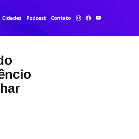
Cidades
Podcast
Contato
do
êncio
lhar