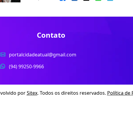
Contato
portalcidadeatual@gmail.com
(94) 99250-9966
nvolvido por
Sitex
. Todos os direitos reservados.
Política de