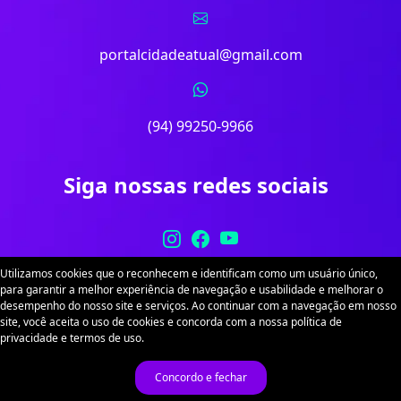
portalcidadeatual@gmail.com
(94) 99250-9966
Siga nossas redes sociais
Utilizamos cookies que o reconhecem e identificam como um usuário único,
para garantir a melhor experiência de navegação e usabilidade e melhorar o
desempenho do nosso site e serviços. Ao continuar com a navegação em nosso
site, você aceita o uso de cookies e concorda com a nossa política de
Portal Cidade Atual. Desenvolvido por
Sitex
. Todos
privacidade e termos de uso.
os direitos reservados.
Política de Privacidade
Termos de Uso
Concordo e fechar