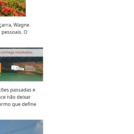
çarra, Wagne
 pessoais. O
tões passadas e
ece não deixar
termo que define