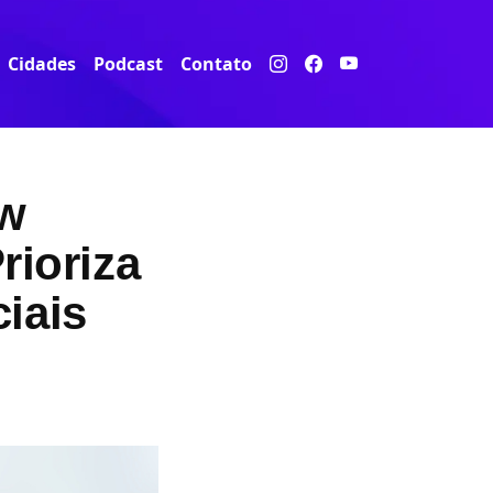
Cidades
Podcast
Contato
ow
rioriza
iais