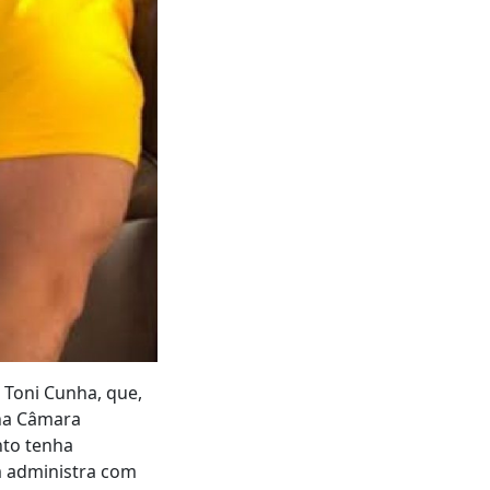
 Toni Cunha, que,
 na Câmara
nto tenha
m administra com