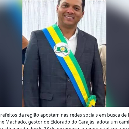
efeitos da região apostam nas redes sociais em busca de li
ne Machado, gestor de Eldorado do Carajás, adota um cami
am está parado desde 28 de dezembro, quando publicou um 