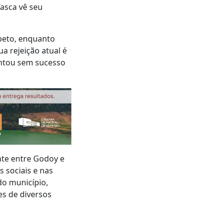
asca vê seu
peto, enquanto
a rejeição atual é
ntou sem sucesso
nte entre Godoy e
 sociais e nas
do município,
es de diversos