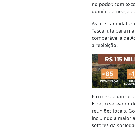
no poder, com exc
domínio ameaçado
As pré-candidatur
Tasca luta para ma
comparável à de A
a reeleição.
Em meio a um cená
Eider, o vereador
reuniões locais. G
incluindo a maiori
setores da socieda