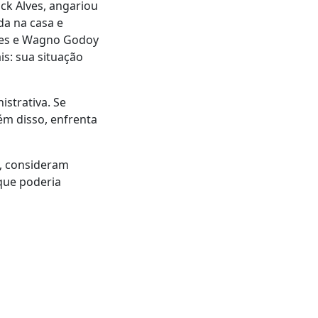
ck Alves, angariou
da na casa e
mes e Wagno Godoy
is: sua situação
strativa. Se
ém disso, enfrenta
s, consideram
 que poderia