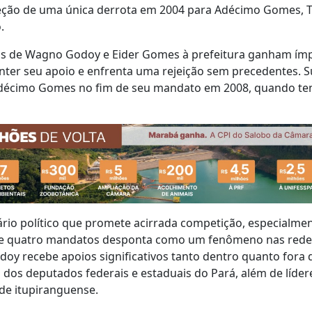
eção de uma única derrota em 2004 para Adécimo Gomes, T
.
as de Wagno Godoy e Eider Gomes à prefeitura ganham ím
nter seu apoio e enfrenta uma rejeição sem precedentes. Su
décimo Gomes no fim de seu mandato em 2008, quando te
rio político que promete acirrada competição, especialme
 de quatro mandatos desponta como um fenômeno nas redes
odoy recebe apoios significativos tanto dentro quanto fora 
a dos deputados federais e estaduais do Pará, além de líder
de itupiranguense.