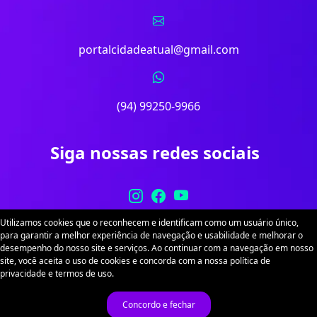
portalcidadeatual@gmail.com
(94) 99250-9966
Siga nossas redes sociais
Utilizamos cookies que o reconhecem e identificam como um usuário único,
para garantir a melhor experiência de navegação e usabilidade e melhorar o
desempenho do nosso site e serviços. Ao continuar com a navegação em nosso
site, você aceita o uso de cookies e concorda com a nossa política de
Portal Cidade Atual. Desenvolvido por
Sitex
. Todos
privacidade e termos de uso.
os direitos reservados.
Política de Privacidade
Termos de Uso
Concordo e fechar