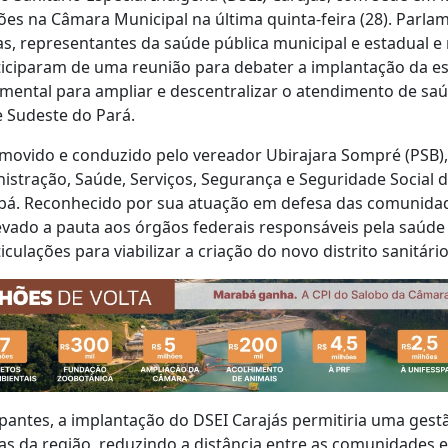
ões na Câmara Municipal na última quinta-feira (28). Parla
as, representantes da saúde pública municipal e estadual
rticiparam de uma reunião para debater a implantação da es
mental para ampliar e descentralizar o atendimento de sa
e Sudeste do Pará.
movido e conduzido pelo vereador Ubirajara Sompré (PSB),
stração, Saúde, Serviços, Segurança e Seguridade Social 
bá. Reconhecido por sua atuação em defesa das comunidad
vado a pauta aos órgãos federais responsáveis pela saúde
iculações para viabilizar a criação do novo distrito sanitário
pantes, a implantação do DSEI Carajás permitiria uma ges
ias da região, reduzindo a distância entre as comunidades e