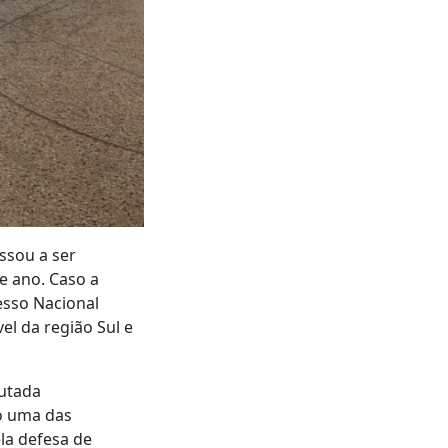
ssou a ser
e ano. Caso a
esso Nacional
el da região Sul e
putada
o uma das
la defesa de