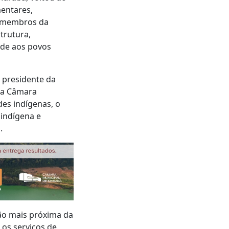
mentares,
 e membros da
trutura,
úde aos povos
 presidente da
da Câmara
es indígenas, o
 indígena e
.
tão mais próxima da
 os serviços de