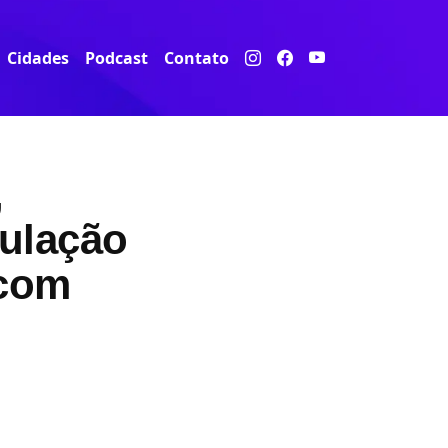
Cidades
Podcast
Contato
,
culação
 com