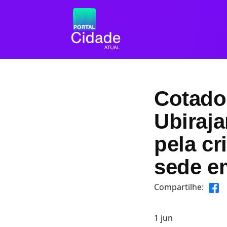
Cotado 
Ubiraja
pela c
sede e
Compartilhe:
1
jun