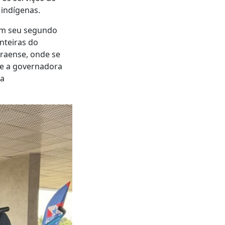
 indígenas.
 em seu segundo
nteiras do
araense, onde se
 e a governadora
da