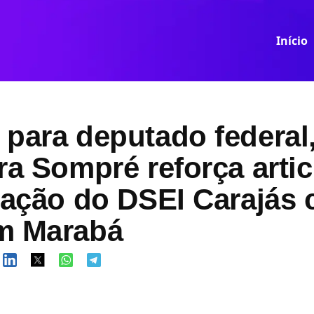
Início
para deputado federal
ra Sompré reforça arti
riação do DSEI Carajás
m Marabá