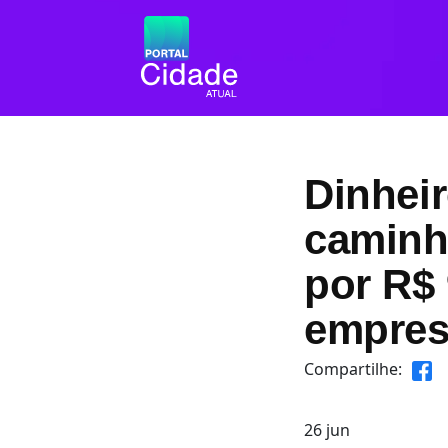
Dinheir
caminh
por R$
empres
Compartilhe:
26
jun