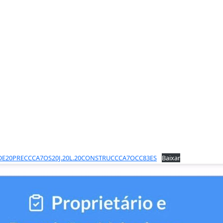
DE20PRECCCA7OS20J.20L.20CONSTRUCCCA7OCC83ES
Baixar