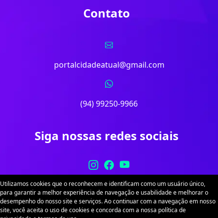
Contato
portalcidadeatual@gmail.com
(94) 99250-9966
Siga nossas redes sociais
Utilizamos cookies que o reconhecem e identificam como um usuário único,
para garantir a melhor experiência de navegação e usabilidade e melhorar o
desempenho do nosso site e serviços. Ao continuar com a navegação em nosso
site, você aceita o uso de cookies e concorda com a nossa política de
Portal Cidade Atual. Desenvolvido por
Sitex
. Todos