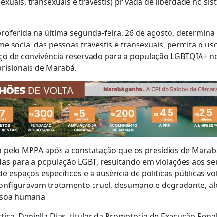
ssexuais, transexuais e travestis) privada de liberdade no si
, proferida na última segunda-feira, 26 de agosto, determin
me social das pessoas travestis e transexuais, permita o us
ço de convivência reservado para a população LGBTQIA+ n
risionais de Marabá.
ta pelo MPPA após a constatação que os presídios de Mara
s para a população LGBT, resultando em violações aos seus
de espaços específicos e a ausência de políticas públicas v
configuravam tratamento cruel, desumano e degradante, al
ssoa humana.
tiça, Daniella Dias, titular da Promotoria de Execução Pena