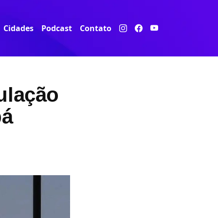
Cidades
Podcast
Contato
ulação
bá