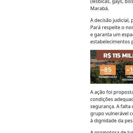
(lésbicas, gays, bi
Marabá.
A decisão judicial
Pará respeite o no
e garanta um espa
estabelecimentos p
A ação foi propos
condições adequada
segurança. A falta 
grupo vulnerável 
à dignidade da pe
A promotora de Jus