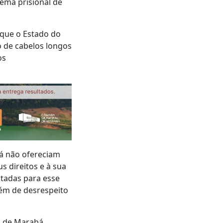
stema prisional de
a que o Estado do
o de cabelos longos
os
bá não ofereciam
 direitos e à sua
oltadas para esse
ém de desrespeito
l de Marabá,