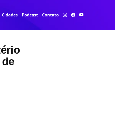
Cidades
Podcast
Contato
ério
 de
m