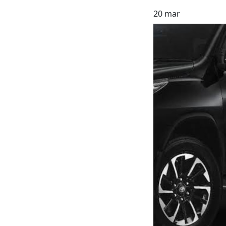
20
mar