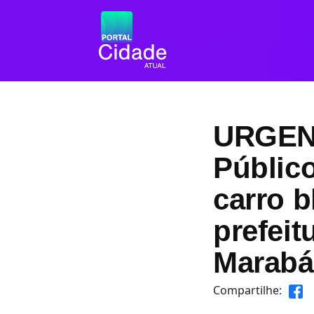
URGENT
Público
carro b
prefeit
Marab
Compartilhe: