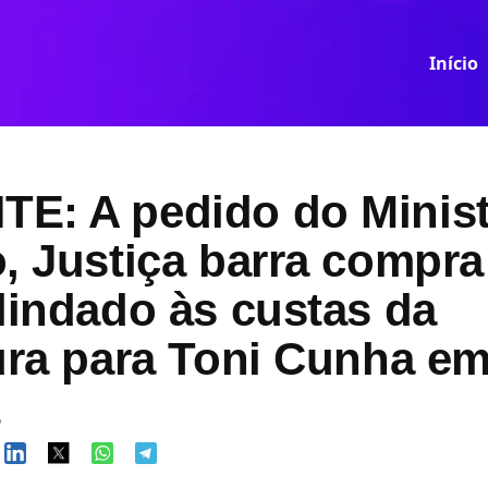
Início
E: A pedido do Minist
, Justiça barra compra
lindado às custas da
ura para Toni Cunha e
á