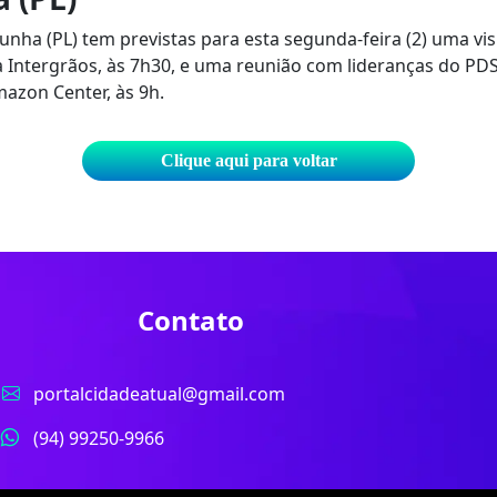
nha (PL) tem previstas para esta segunda-feira (2) uma visi
Intergrãos, às 7h30, e uma reunião com lideranças do PD
azon Center, às 9h.
Clique aqui para voltar
Contato
portalcidadeatual@gmail.com
(94) 99250-9966