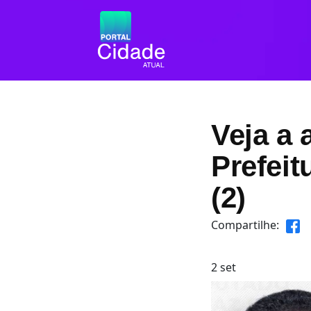
Veja a
Prefei
(2)
Compartilhe:
2
set