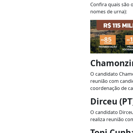
Confira quais são
nomes de urna):
Chamonzi
O candidato Chamo
reunião com candid
coordenação de c
Dirceu (PT
O candidato Dirceu
realiza reunião c
Toni Cunha