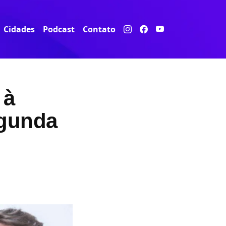
Cidades
Podcast
Contato
 à
egunda