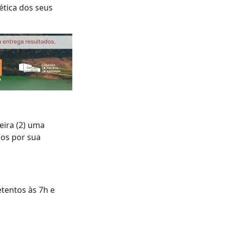
ética dos seus
ira (2) uma
dos por sua
tentos às 7h e