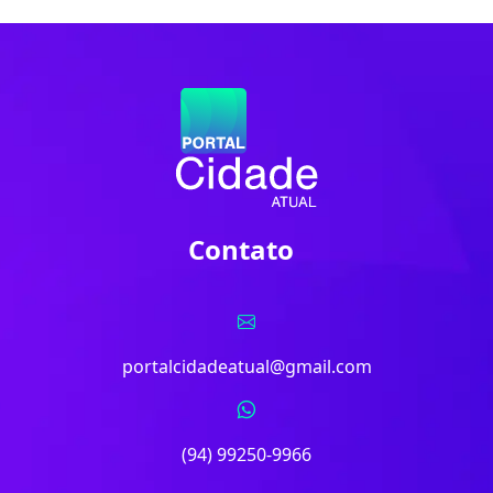
Contato
portalcidadeatual@gmail.com
(94) 99250-9966