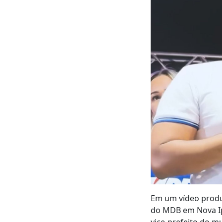
Em um vídeo produ
do MDB em Nova Ipi
vice-prefeito do m