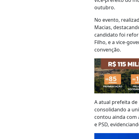
outubro.
No evento, realiza
Macias, destacando
candidato foi refo
Filho, e a vice-go
convenção.
A atual prefeita d
consolidando a uni
contou ainda com a
e PSD, evidenciand