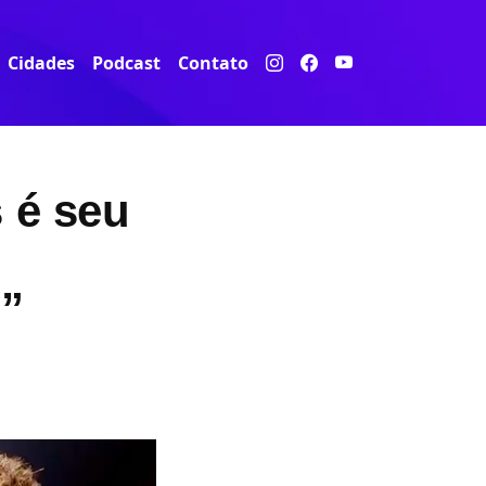
Cidades
Podcast
Contato
 é seu
s”