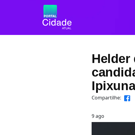
Helder 
candida
Ipixuna
Compartilhe:
9
ago