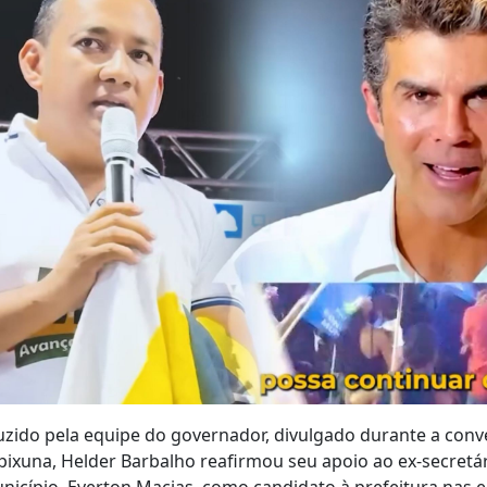
zido pela equipe do governador, divulgado durante a conv
xuna, Helder Barbalho reafirmou seu apoio ao ex-secretár
unicípio, Everton Macias, como candidato à prefeitura nas e