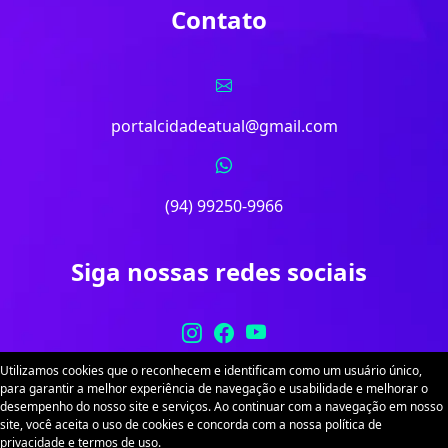
Contato
portalcidadeatual@gmail.com
(94) 99250-9966
Siga nossas redes sociais
Utilizamos cookies que o reconhecem e identificam como um usuário único,
para garantir a melhor experiência de navegação e usabilidade e melhorar o
desempenho do nosso site e serviços. Ao continuar com a navegação em nosso
site, você aceita o uso de cookies e concorda com a nossa política de
Portal Cidade Atual. Desenvolvido por
Sitex
. Todos
privacidade e termos de uso.