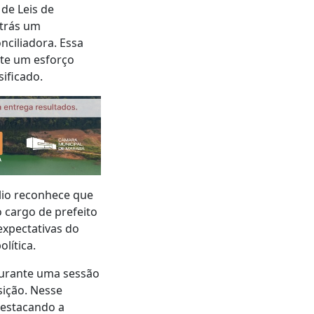
de Leis de
 trás um
ciliadora. Essa
ete um esforço
ificado.
lio reconhece que
o cargo de prefeito
expectativas do
lítica.
durante uma sessão
osição. Nesse
destacando a