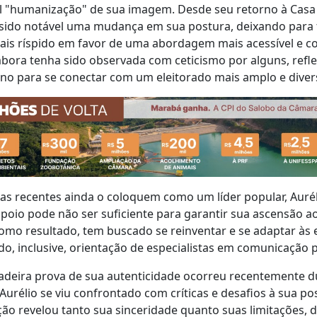
l "humanização" de sua imagem. Desde seu retorno à Casa 
sido notável uma mudança em sua postura, deixando para
s ríspido em favor de uma abordagem mais acessível e con
bora tenha sido observada com ceticismo por alguns, refl
no para se conectar com um eleitorado mais amplo e divers
as recentes ainda o coloquem como um líder popular, Auré
apoio pode não ser suficiente para garantir sua ascensão a
mo resultado, tem buscado se reinventar e se adaptar às 
o, inclusive, orientação de especialistas em comunicação po
dadeira prova de sua autenticidade ocorreu recentemente 
l Aurélio se viu confrontado com críticas e desafios à sua p
o revelou tanto sua sinceridade quanto suas limitações, 