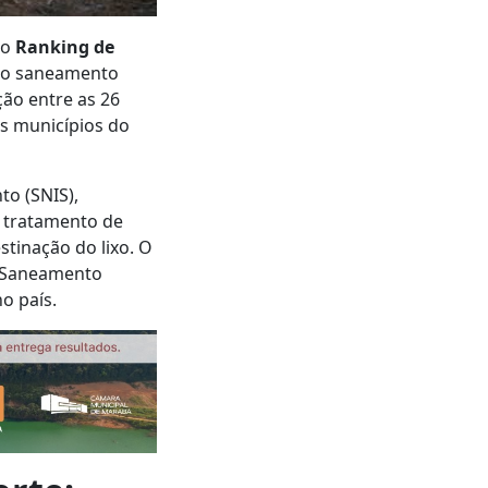
do
Ranking de
 o saneamento
ção entre as 26
es municípios do
o (SNIS),
e tratamento de
stinação do lixo. O
o Saneamento
no país.