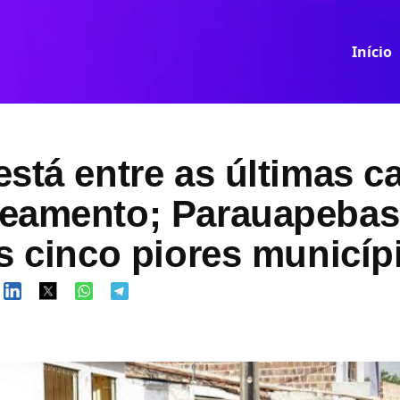
Início
stá entre as últimas ca
eamento; Parauapebas 
s cinco piores municíp