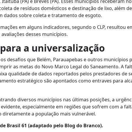
), Itaituba (PA) e Breves (PA). Esses municípios receberam 
oleta de resíduos domésticos e destinação de lixo, além 
m dados sobre coleta e tratamento de esgoto.
rmações em alguns indicadores, segundo o CLP, resultou em
 avaliações desses municípios.
 para a universalização
 os desafios que Belém, Parauapebas e outros municípios 
mprir as metas do Novo Marco Legal do Saneamento. A fal
aixa qualidade de dados reportados pelos prestadores de se
jamento estratégico são apontados como entraves para alc
rando diversos municípios nas últimas posições, a urgênc
 evidente, especialmente em regiões que sofrem com a falt
o diretamente a população mais vulnerável.
e Brasil 61 (adaptado pelo Blog do Branco).