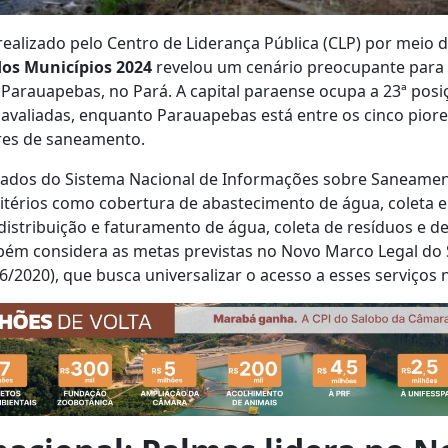
alizado pelo Centro de Liderança Pública (CLP) por meio 
os Municípios 2024
revelou um cenário preocupante para
Parauapebas, no Pará. A capital paraense ocupa a 23ª posi
as avaliadas, enquanto Parauapebas está entre os cinco pior
ores de saneamento.
dados do Sistema Nacional de Informações sobre Saneament
itérios como cobertura de abastecimento de água, coleta 
distribuição e faturamento de água, coleta de resíduos e de
ém considera as metas previstas no Novo Marco Legal d
26/2020), que busca universalizar o acesso a esses serviços 