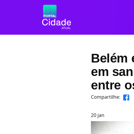
Belém e
em san
entre o
Compartilhe:
20
jan