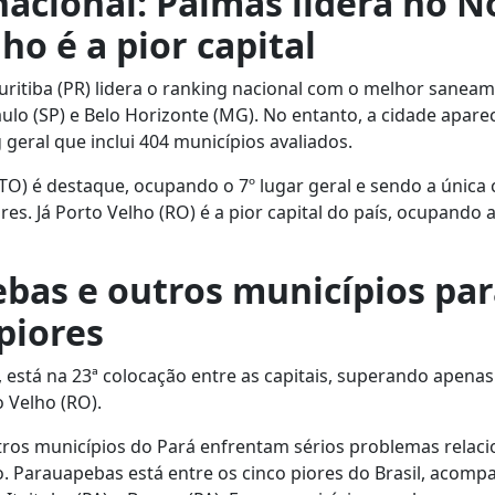
nacional: Palmas lidera no N
ho é a pior capital
 Curitiba (PR) lidera o ranking nacional com o melhor sanea
ulo (SP) e Belo Horizonte (MG). No entanto, a cidade apare
 geral que inclui 404 municípios avaliados.
TO) é destaque, ocupando o 7º lugar geral e sendo a única c
es. Já Porto Velho (RO) é a pior capital do país, ocupando 
bas e outros municípios pa
piores
, está na 23ª colocação entre as capitais, superando apenas
o Velho (RO).
tros municípios do Pará enfrentam sérios problemas relac
. Parauapebas está entre os cinco piores do Brasil, acom