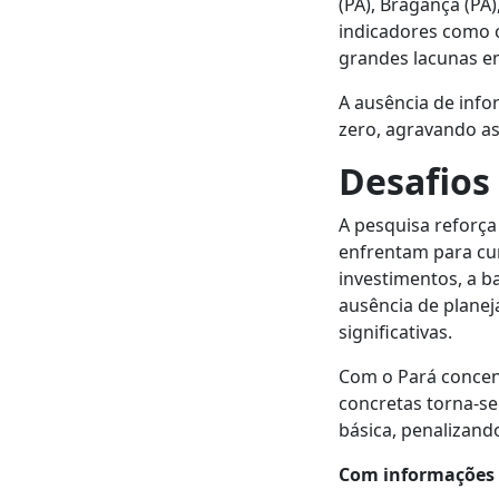
(PA), Bragança (PA
indicadores como c
grandes lacunas e
A ausência de info
zero, agravando as
Desafios
A pesquisa reforça
enfrentam para cu
investimentos, a b
ausência de plane
significativas.
Com o Pará concent
concretas torna-se
básica, penalizand
Com informações d