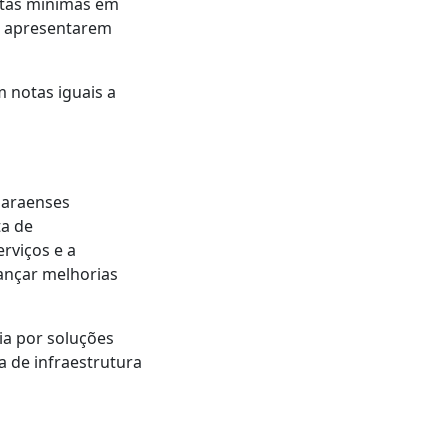
notas mínimas em
de apresentarem
 notas iguais a
paraenses
ta de
rviços e a
ançar melhorias
ia por soluções
a de infraestrutura