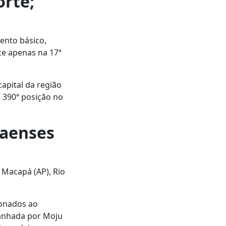
orte;
mento básico,
ce apenas na 17ª
apital da região
a 390ª posição no
raenses
 Macapá (AP), Rio
ionados ao
panhada por Moju