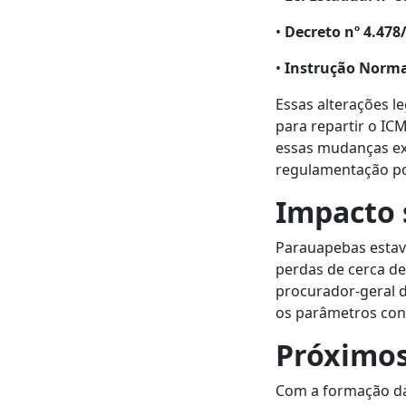
•
Decreto nº 4.478
•
Instrução Norma
Essas alterações le
para repartir o IC
essas mudanças ex
regulamentação po
Impacto 
Parauapebas estava
perdas de cerca d
procurador-geral d
os parâmetros cons
Próximos
Com a formação da 