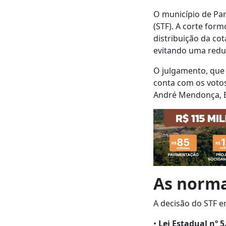
O município de Pa
(STF). A corte for
distribuição da co
evitando uma reduç
O julgamento, que 
conta com os votos
André Mendonça, E
As norma
A decisão do STF e
•
Lei Estadual nº 