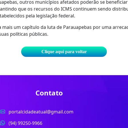
uapebas, outros municípios afetados poderão se beneficia
antindo que os recursos do ICMS continuem sendo distrib
tabelecidos pela legislação federal.
 mais um capítulo da luta de Parauapebas por uma arrecad
uas políticas públicas.
Clique aqui para voltar
Contato
portalcidadeatual@gmail.com
(94) 99250-9966