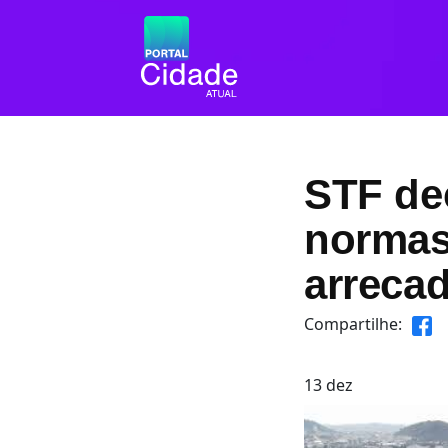
STF dec
normas
arreca
Compartilhe:
13
dez