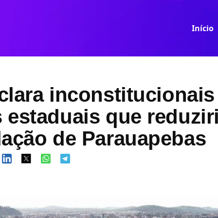
Início
lara inconstitucionais
 estaduais que reduzir
dação de Parauapebas