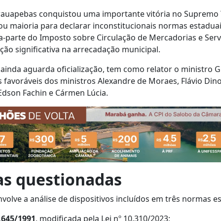
rauapebas conquistou uma importante vitória no Supremo T
mou maioria para declarar inconstitucionais normas estadua
ta-parte do Imposto sobre Circulação de Mercadorias e Serv
ão significativa na arrecadação municipal.
ainda aguarda oficialização, tem como relator o ministro 
 favoráveis dos ministros Alexandre de Moraes, Flávio Dino,
dson Fachin e Cármen Lúcia.
s questionadas
nvolve a análise de dispositivos incluídos em três normas e
5.645/1991
, modificada pela Lei nº 10.310/2023;