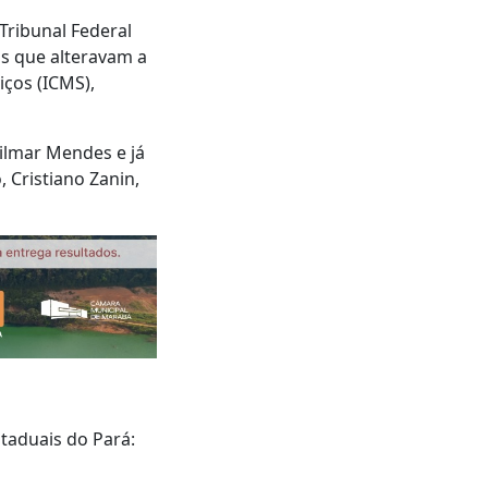
ribunal Federal
is que alteravam a
iços (ICMS),
Gilmar Mendes e já
 Cristiano Zanin,
staduais do Pará: