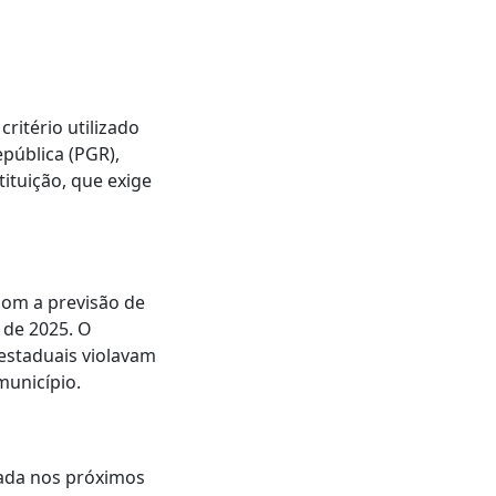
critério utilizado
pública (PGR),
ituição, que exige
com a previsão de
 de 2025. O
estaduais violavam
município.
izada nos próximos