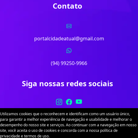
Contato
portalcidadeatual@gmail.com
(94) 99250-9966
Siga nossas redes sociais
Utilizamos cookies que o reconhecem e identificam como um usuário único,
para garantir a melhor experiência de navegação e usabilidade e melhorar o
desempenho do nosso site e serviços. Ao continuar com a navegação em nosso
site, você aceita o uso de cookies e concorda com a nossa política de
Portal Cidade Atual. Desenvolvido por
Sitex
. Todos
privacidade e termos de uso.